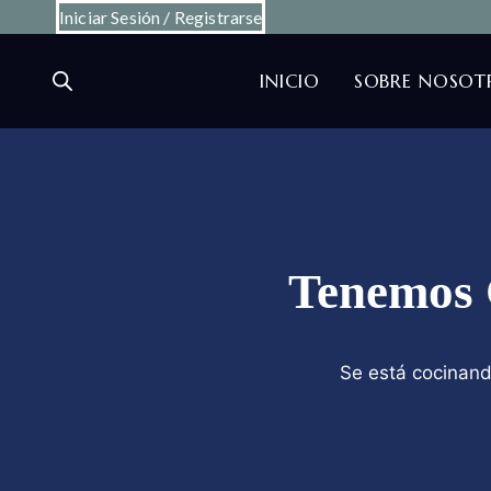
Saltar
Iniciar Sesión / Registrarse
al
contenido
INICIO
SOBRE NOSOT
Tenemos 
Se está cocinand