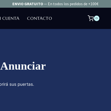
ENVIO GRATUITO
— En todos los pedidos de +100€
I CUENTA
CONTACTO
0
 Anunciar
rirá sus puertas.